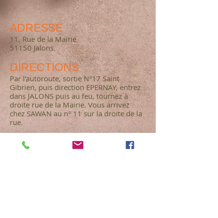
ADRESSE
11, Rue de la Mairie
51150 Jalons.
DIRECTIONS
Par l'autoroute, sortie N°17 Saint
Gibrien, puis direction EPERNAY, entrez
dans JALONS puis au feu, tournez à
droite
rue de la Mairie
. Vous arrivez
chez SAWAN au n° 11 sur la droite de la
rue.